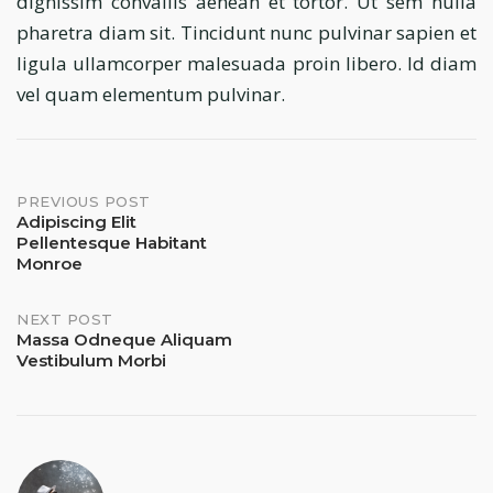
dignissim convallis aenean et tortor. Ut sem nulla
pharetra diam sit. Tincidunt nunc pulvinar sapien et
ligula ullamcorper malesuada proin libero. Id diam
vel quam elementum pulvinar.
Post
PREVIOUS POST
Adipiscing Elit
Pellentesque Habitant
navigation
Monroe
NEXT POST
Massa Odneque Aliquam
Vestibulum Morbi